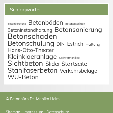
Schlagwörter
Betonböden
Betonberatung
Betongutachten
Betonsanierung
Betoninstandhaltung
Betonschaden
Betonschulung
Estrich
DIN
Haftung
Hans-Otto-Theater
Kleinklaeranlage
Sachverständige
Sichtbeton
Slider Startseite
Stahlfaserbeton
Verkehrsbeläge
WU-Beton
© Betonbüro Dr. Monika Helm
Sitemap
Impressum
Datenschutz