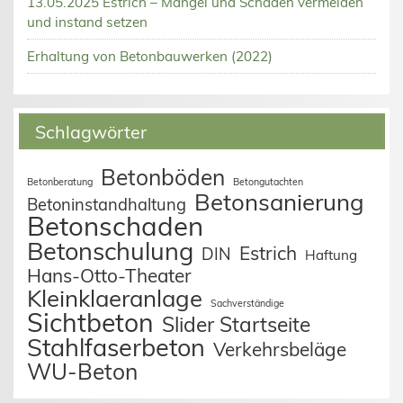
13.05.2025 Estrich – Mängel und Schäden vermeiden
und instand setzen
Erhaltung von Betonbauwerken (2022)
Schlagwörter
Betonböden
Betonberatung
Betongutachten
Betonsanierung
Betoninstandhaltung
Betonschaden
Betonschulung
Estrich
DIN
Haftung
Hans-Otto-Theater
Kleinklaeranlage
Sachverständige
Sichtbeton
Slider Startseite
Stahlfaserbeton
Verkehrsbeläge
WU-Beton