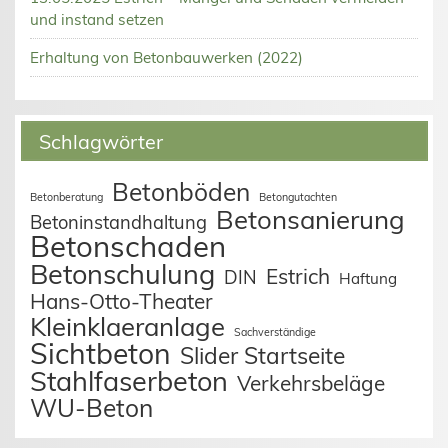
und instand setzen
Erhaltung von Betonbauwerken (2022)
Schlagwörter
Betonböden
Betonberatung
Betongutachten
Betonsanierung
Betoninstandhaltung
Betonschaden
Betonschulung
Estrich
DIN
Haftung
Hans-Otto-Theater
Kleinklaeranlage
Sachverständige
Sichtbeton
Slider Startseite
Stahlfaserbeton
Verkehrsbeläge
WU-Beton