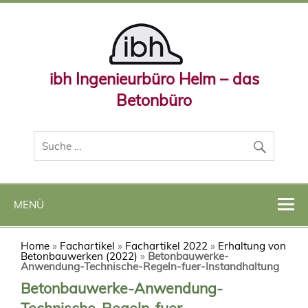
ibh Ingenieurbüro Helm – das
Betonbüro
MENÜ
Home
»
Fachartikel
»
Fachartikel 2022
»
Erhaltung von
Betonbauwerken (2022)
»
Betonbauwerke-
Anwendung-Technische-Regeln-fuer-Instandhaltung
Betonbauwerke-Anwendung-